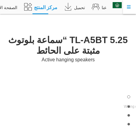
مركز المنتج
عربي
عنا
تحميل
الصفحة الأ
TL-A5BT 5.25 “سماعة بلوتوث
مثبتة على الحائط
Active hanging speakers
Wiring
Eas