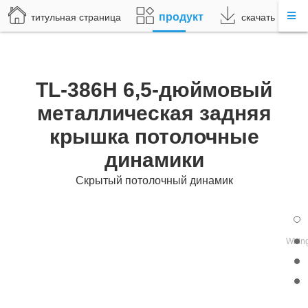
продукт
титульная страница
скачать
TL-386H 6,5-дюймовый
металлическая задняя
крышка потолочные
динамики
Скрытый потолочный динамик
Wirin
Ea